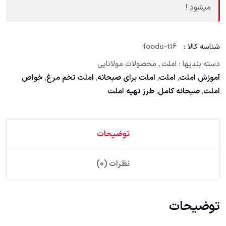
میشود !
شناسه کالا :
foodu-t16
دسته بندیها :
املت
,
محصولات مولانایی
آموزش املت
,
املت
,
املت برای صبحانه
,
املت تخم مرغ
,
خواص
املت
,
صبحانه کامل
,
طرز تهیه املت
توضیحات
نظرات (۰)
توضیحات