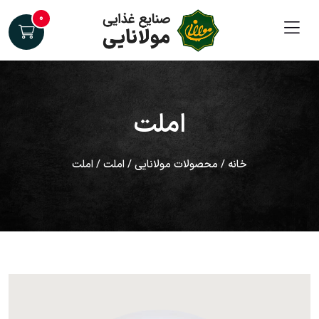
۰
املت
خانه
/
محصولات مولانایی
/
املت
/ املت