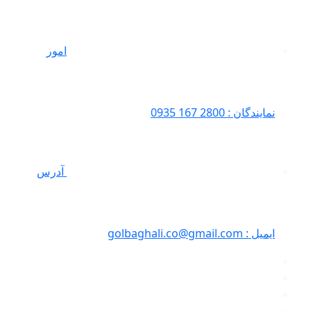
امور
نمایندگان : 2800 167 0935
آدرس
ایمیل : golbaghali.co@gmail.com