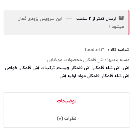
ارسال کمتر از ۲ ساعت
این سرویس بزودی فعال
میشود !
شناسه کالا :
foodu-t3
دسته بندیها :
آش قلمکار
,
محصولات مولانایی
آش
,
آش شله قلمکار
,
آش قلمکار چیست
,
ترکیبات آش قلمکار
,
خواص
آش شله قلمکار
,
قلمکار
,
مواد اولیه آش
توضیحات
نظرات (۰)