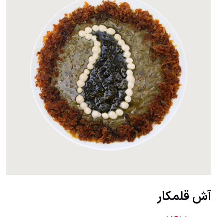
آش قلمکار