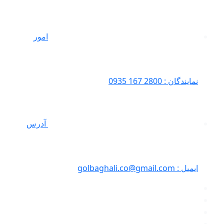
امور
نمایندگان : 2800 167 0935
آدرس
ایمیل : golbaghali.co@gmail.com