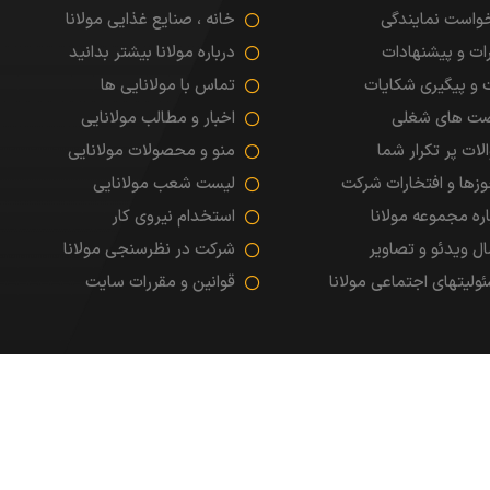
واست نمایندگی
خانه ، صنایع غذایی مولانا
ات و پیشنهادات
درباره مولانا بیشتر بدانید
شبکه های اجتماعی
 و پیگیری شکایات
تماس با مولانایی ها
ت های شغلی
اخبار و مطالب مولانایی
لات پر تکرار شما
منو و محصولات مولانایی
زها و افتخارات شرکت
لیست شعب مولانایی
اره مجموعه مولانا
استخدام نیروی کار
ال ویدئو و تصاویر
شرکت در نظرسنجی مولانا
ابراهیم فـــرد
ولیتهای اجتماعی مولانا
قوانین و مقررات سایت
طراحان اول
ارسال پیامک