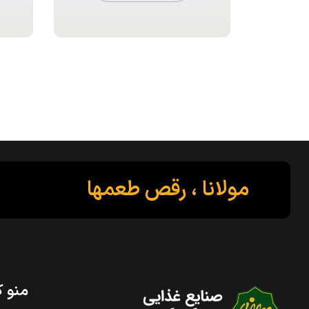
مولانا ، رقص طعمها
منو ک