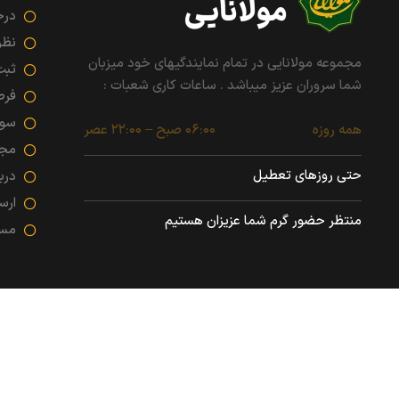
درخ
نظر
مجموعه مولانایی در تمام نمایندگیهای خود میزبان
ثبت
شما سروران عزیز میباشد . ساعات کاری شعبات :
فرص
سوا
همه روزه
۰۶:۰۰ صبح – ۲۲:۰۰ عصر
مجو
حتی روزهای تعطیل
درب
ارس
منتظر حضور گرم شما عزیزان هستیم
مسئ
هرگونه کپی برداری با ذکر سایت مولانا بلامانع است