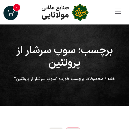
۰
برچسب: سوپ سرشار از
پروتئین
خانه
/ محصولات برچسب خورده “سوپ سرشار از پروتئین”