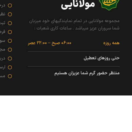
درخ
نظر
مجموعه مولانایی در تمام نمایندگیهای خود میزبان
ثبت
شما سروران عزیز میباشد . ساعات کاری شعبات :
فرص
سوا
همه روزه
۰۶:۰۰ صبح – ۲۲:۰۰ عصر
مجو
حتی روزهای تعطیل
درب
ارس
منتظر حضور گرم شما عزیزان هستیم
مسئ
هرگونه کپی برداری با ذکر سایت مولانا بلامانع است