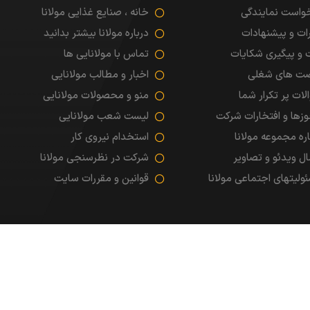
واست نمایندگی
خانه ، صنایع غذایی مولانا
ات و پیشنهادات
درباره مولانا بیشتر بدانید
شبکه های اجتماعی
 و پیگیری شکایات
تماس با مولانایی ها
ت های شغلی
اخبار و مطالب مولانایی
لات پر تکرار شما
منو و محصولات مولانایی
زها و افتخارات شرکت
لیست شعب مولانایی
اره مجموعه مولانا
استخدام نیروی کار
ال ویدئو و تصاویر
شرکت در نظرسنجی مولانا
ابراهیم فـــرد
ولیتهای اجتماعی مولانا
قوانین و مقررات سایت
طراحان اول
ارسال پیامک