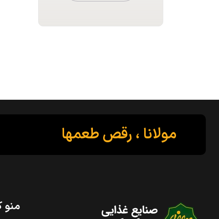
مولانا ، رقص طعمها
منو ک