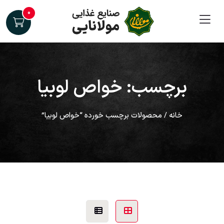
۰
برچسب: خواص لوبیا
خانه
/ محصولات برچسب خورده “خواص لوبیا”