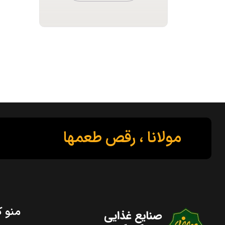
مولانا ، رقص طعمها
منو ک