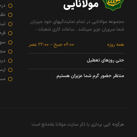
درخ
نظر
مجموعه مولانایی در تمام نمایندگیهای خود میزبان
ثبت
شما سروران عزیز میباشد . ساعات کاری شعبات :
فرص
سوا
همه روزه
۰۶:۰۰ صبح – ۲۲:۰۰ عصر
مجو
حتی روزهای تعطیل
درب
ارس
منتظر حضور گرم شما عزیزان هستیم
مسئ
هرگونه کپی برداری با ذکر سایت مولانا بلامانع است