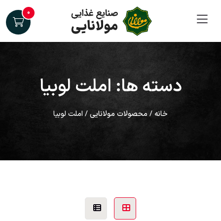
۰
دسته ها: املت لوبیا
خانه
/
محصولات مولانایی
/ املت لوبیا